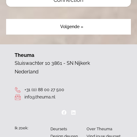
Volgende »
Theuma
Sluiswachter 10 3861 - SN Nijkerk
Nederland
+31 (0) 88 00 27 500
info@theuma.nl
Ik zoek:
Deursets
Over Theuma
Design deuren
Vind jouw deurset