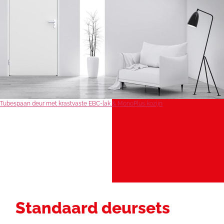
Tubespaan deur met krastvaste EBC-lak & MonoPlus kozijn
Standaard deursets