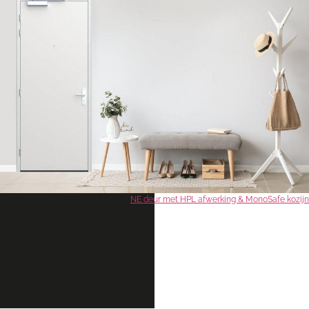
NE deur met HPL afwerking & MonoSafe kozijn