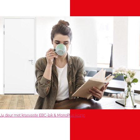
J4 deur met krasvaste EBC-lak & MonoPlus kozijn