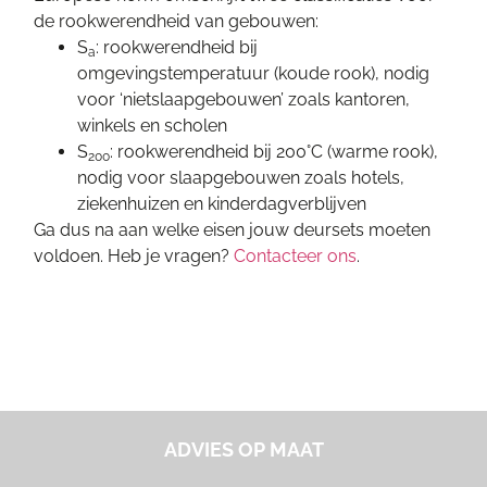
de rookwerendheid van gebouwen:
S
: rookwerendheid bij
a
omgevingstemperatuur (koude rook), nodig
voor ‘nietslaapgebouwen’ zoals kantoren,
winkels en scholen
S
: rookwerendheid bij 200°C (warme rook),
200
nodig voor slaapgebouwen zoals hotels,
ziekenhuizen en kinderdagverblijven
Ga dus na aan welke eisen jouw deursets moeten
voldoen. Heb je vragen?
Contacteer ons
.
ADVIES OP MAAT