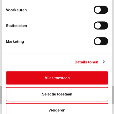
4
Voorkeuren
glaskleuren
Statistieken
3
Marketing
handgrepen
2
Details tonen
profielen
Alles toestaan
Selectie toestaan
ONTDEK HIER ALLE VISION MODELLEN
Weigeren