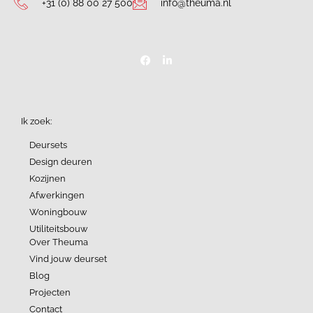
+31 (0) 88 00 27 500
info@theuma.nl
Ik zoek:
Deursets
Design deuren
Kozijnen
Afwerkingen
Woningbouw
Utiliteitsbouw
Over Theuma
Vind jouw deurset
Blog
Projecten
Contact