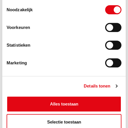
Toestemmingsselectie
Noodzakelijk
Voorkeuren
Vantaux de portes
Statistieken
Super-légers avec finition au choix!
Nos vantaux de portes et panneaux sont remplis
Marketing
d’un remplissage leger en Supercell de 16 mm, ce
qui les rend
faciles à manipuler
par le personnel
soignant et les résidents. Ils sont finis avec un large
rebord en bois pour une stabilité maximale. Des
Details tonen
portes parfaitement assorties au style et à
l’ambiance de l’établissement de soins ? C’est
Alles toestaan
possible !
Finition avec du HPL
Selectie toestaan