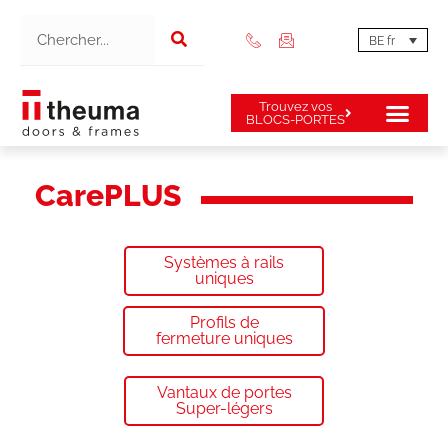
BE fr
Trouvez vos
BLOCS-PORTES
Portes et huisse
CarePLUS
Systèmes à rails
uniques
Profils de
fermeture uniques
Vantaux de portes
Super-légers