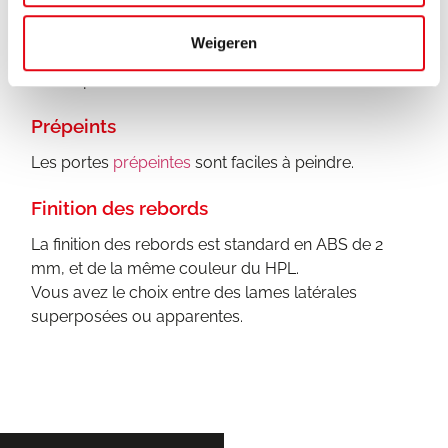
La finition en stratifié haute pression (
HPL
) rend les
portes extrêmement résistantes aux rayures et aux
Weigeren
chocs et adaptées à un usage intensif. Vous pouvez
choisir parmi tous les décors et textures HPL.
Prépeints
Les portes
prépeintes
sont faciles à peindre.
Finition des rebords
La finition des rebords est standard en ABS de 2
mm, et de la même couleur du HPL.
Vous avez le choix entre des lames latérales
superposées ou apparentes.