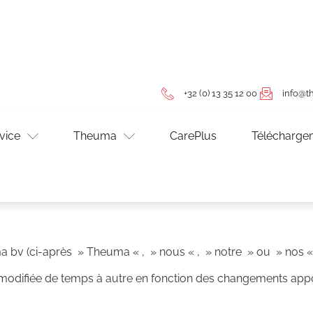
+32 (0) 13 35 12 00
info@
vice
Theuma
CarePlus
Télécharge
ma bv (ci-après » Theuma « , » nous « , » notre » ou » nos « )
tre modifiée de temps à autre en fonction des changements 