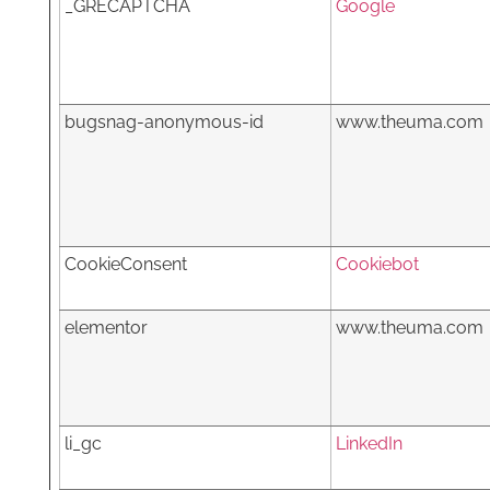
_GRECAPTCHA
Google
bugsnag-anonymous-id
www.theuma.com
CookieConsent
Cookiebot
elementor
www.theuma.com
li_gc
LinkedIn