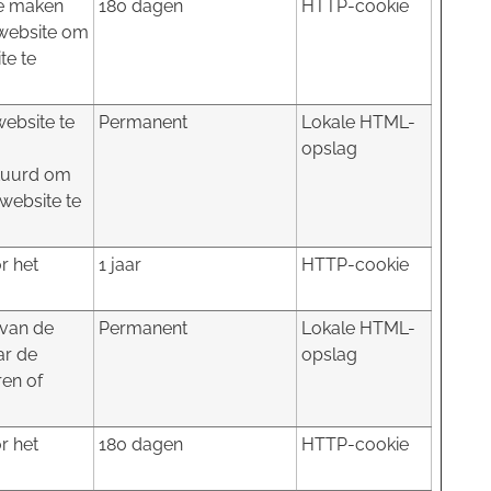
te maken
180 dagen
HTTP-cookie
 website om
te te
ebsite te
Permanent
Lokale HTML-
opslag
tuurd om
website te
r het
1 jaar
HTTP-cookie
 van de
Permanent
Lokale HTML-
ar de
opslag
ren of
r het
180 dagen
HTTP-cookie