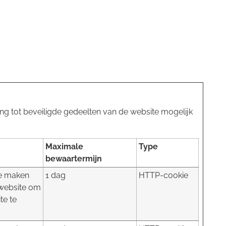
ng tot beveiligde gedeelten van de website mogelijk
Maximale
Type
bewaartermijn
te maken
1 dag
HTTP-cookie
 website om
te te