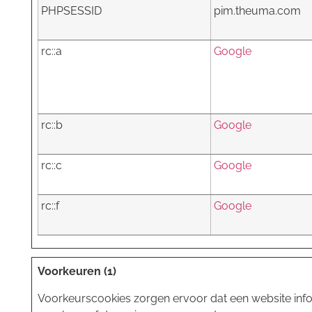
PHPSESSID
pim.theuma.com
rc::a
Google
rc::b
Google
rc::c
Google
rc::f
Google
Voorkeuren (1)
Voorkeurscookies zorgen ervoor dat een website info