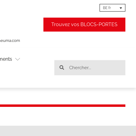
BE fr
Trouvez vos BLOCS-PORTES
theuma.com
ments