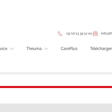
+32 (0) 13 35 12 00
info@
vice
Theuma
CarePlus
Télécharge