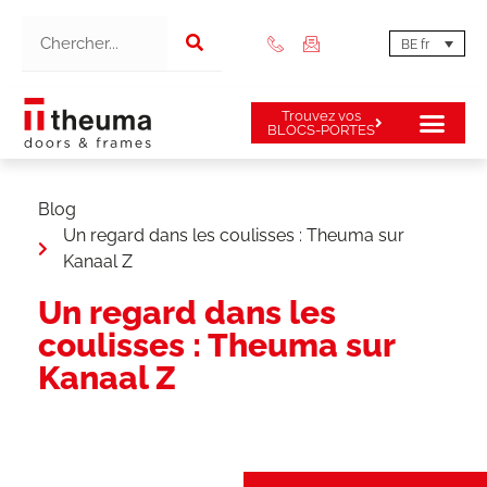
BE fr
Trouvez vos
BLOCS-PORTES
Portes et huisse
Blog
Un regard dans les coulisses : Theuma sur
Kanaal Z
Un regard dans les
coulisses : Theuma sur
Kanaal Z