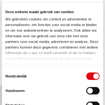
brandveilige wanddeuren.
“Heel veel lichtgewicht
deuren maken gebruik van een EPS-vulling. Die is erg
Deze website maakt gebruik van cookies
licht maar groot in omvang waardoor het transport
niet milieuvriendelijk is. Bovendien telt die oppervlakte
We gebruiken cookies om content en advertenties te
mee in het brandvolume voor het hele gebouw. En
personaliseren, om functies voor social media te bieden
dat kan tellen. We innoveren onze deuren momenteel
en om ons websiteverkeer te analyseren. Ook delen we
met een
papieren honingraatvulling om het
informatie over uw gebruik van onze site met onze
brandvolume serieus te verminderen
. En gezien die
partners voor social media, adverteren en analyse. Deze
‘uitrekbaar’ is, kan heel veel materiaal compact
partners kunnen deze gegevens combineren met andere
vervoerd worden. De deuren zijn
even sterk, veel
informatie die u aan ze heeft verstrekt of die ze hebben
lichter
en dus ook makkelijker te openen of sluiten.”
verzameld op basis van uw gebruik van hun services.
Toestemmingsselectie
Noodzakelijk
Voorkeuren