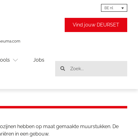
BE nl
Vind jouw DEURSET
theuma.com
ools
Jobs
erkozijnen hebben op maat gemaakte muurstukken. De
riëren in een gebouw.