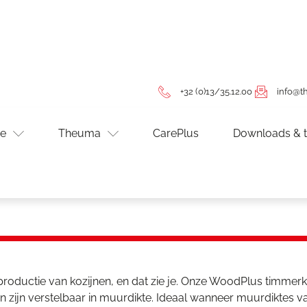
+32 (0)13/35.12.00
info@
ce
Theuma
CarePlus
Downloads & t
productie van kozijnen, en dat zie je. Onze WoodPlus timm
zijn verstelbaar in muurdikte. Ideaal wanneer muurdiktes va