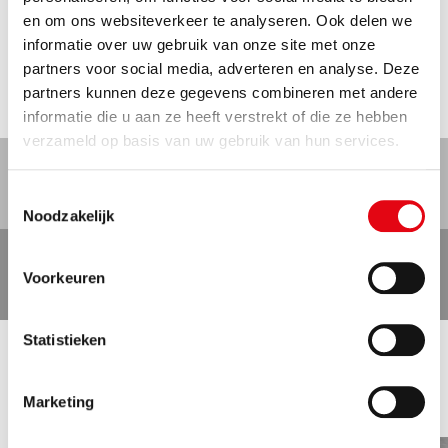
Interesse?
en om ons websiteverkeer te analyseren. Ook delen we
informatie over uw gebruik van onze site met onze
Solliciteer vandaag nog en mail je CV en
partners voor social media, adverteren en analyse. Deze
motivatiebrief naar
jan.willems@theuma.com
.
partners kunnen deze gegevens combineren met andere
informatie die u aan ze heeft verstrekt of die ze hebben
verzameld op basis van uw gebruik van hun services.
DOWNLOAD PDF
Toestemmingsselectie
Noodzakelijk
BEKIJK ALLE VACATURES
Voorkeuren
Statistieken
NEEM CONTACT OP
Marketing