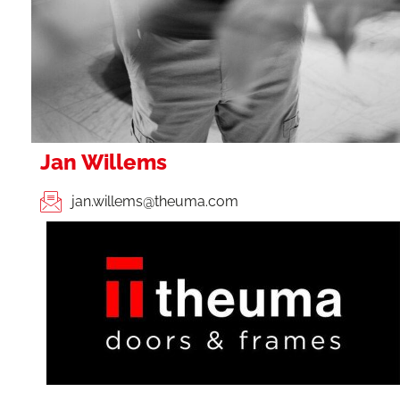
Jan Willems
jan.willems@theuma.com