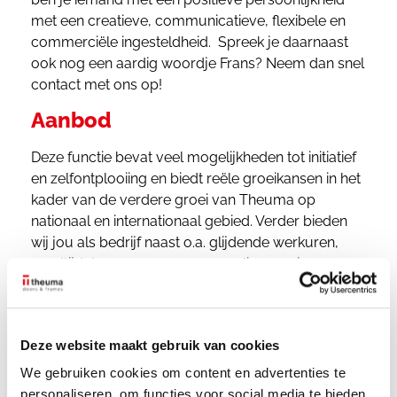
met een creatieve, communicatieve, flexibele en
commerciële ingesteldheid. Spreek je daarnaast
ook nog een aardig woordje Frans? Neem dan snel
contact met ons op!
Aanbod
Deze functie bevat veel mogelijkheden tot initiatief
en zelfontplooiing en biedt reële groeikansen in het
kader van de verdere groei van Theuma op
nationaal en internationaal gebied. Verder bieden
wij jou als bedrijf naast o.a. glijdende werkuren,
maaltijdcheques en een vergoeding van je woon-
werkverkeer, ook de mogelijkheid om na jouw
opleidingsperiode tot max. 50% van thuis uit te
werken. De plaats van tewerkstelling is Bekkevoort,
Deze website maakt gebruik van cookies
gelegen op de grens tussen Vlaams-Brabant en
Limburg, ver van de dagelijkse files.
We gebruiken cookies om content en advertenties te
personaliseren, om functies voor social media te bieden