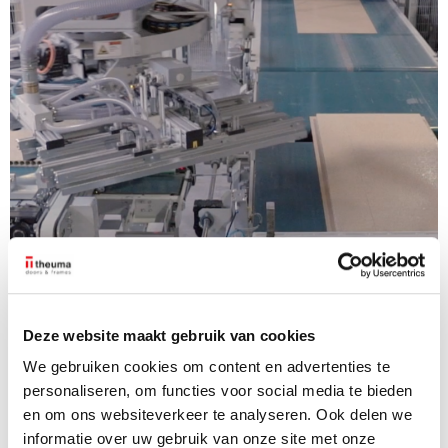
De robotarmen, grijpers, lopende banden, persen en
zuignappen van de SmartDoorFactory verplaatsen en
Deze website maakt gebruik van cookies
monteren deuren in één vloeiende reeks bewegingen.
We gebruiken cookies om content en advertenties te
Bezoek Nijkerk aan
personaliseren, om functies voor social media te bieden
en om ons websiteverkeer te analyseren. Ook delen we
Bekkevoort
informatie over uw gebruik van onze site met onze