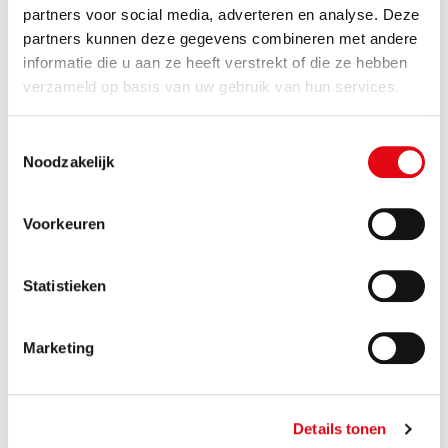
partners voor social media, adverteren en analyse. Deze
partners kunnen deze gegevens combineren met andere
informatie die u aan ze heeft verstrekt of die ze hebben
verzameld op basis van uw gebruik van hun services.
Toestemmingsselectie
Noodzakelijk
Voorkeuren
Statistieken
Op 8 juli 2022 zakt de Nijkerkse divisie van Theuma in
Marketing
groten getale af naar Bekkevoort. Ze overbruggen de
afstand van 201 km die hun van hun Vlaamse collega’s
scheidt om er de Theuma-fabriek te bezoeken en de
Details tonen
Smart Door Factory met eigen ogen te aanschouwen.