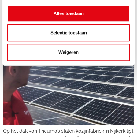
Onderweg naar zero
Alles toestaan
carbon footprint
Selectie toestaan
Weigeren
Op het dak van Theuma’s stalen kozijnfabriek in Nijkerk ligt