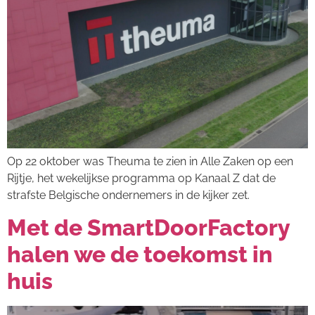
Op 22 oktober was Theuma te zien in Alle Zaken op een
Rijtje, het wekelijkse programma op Kanaal Z dat de
strafste Belgische ondernemers in de kijker zet.
Met de SmartDoorFactory
halen we de toekomst in
huis